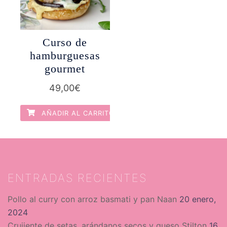
Curso de
hamburguesas
gourmet
49,00
€
AÑADIR AL CARRITO
ENTRADAS RECIENTES
Pollo al curry con arroz basmati y pan Naan
20 enero,
2024
Crujiente de setas, arándanos secos y queso Stilton
16