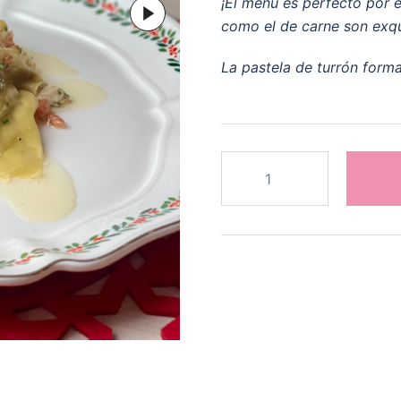
¡El menú es perfecto por e
como el de carne son exqui
La pastela de turrón forma
Especial
Navidad
6
cantidad