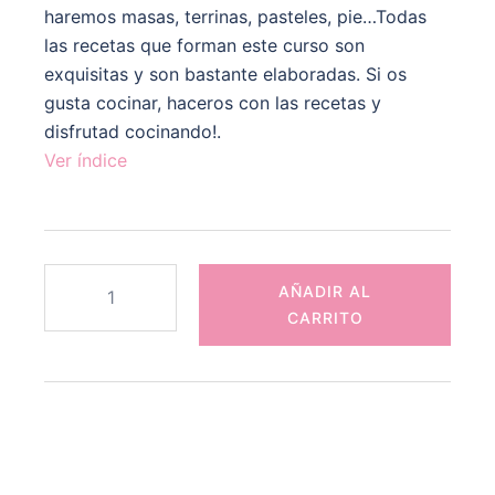
haremos masas, terrinas, pasteles, pie…Todas
las recetas que forman este curso son
exquisitas y son bastante elaboradas. Si os
gusta cocinar, haceros con las recetas y
disfrutad cocinando!.
Ver índice
Curso
AÑADIR AL
de
CARRITO
terrinas,
pasteles,
pie
y
pithivier
cantidad