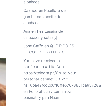
albahaca
Cazriqq
en
Papillote de
gamba con aceite de
albahaca
Ana
en
[:es]Lasaña de
calabaza y setas[:]
Jose Caffo
en
QUE RICO ES
EL COCIDO GALLEGO.
You have received a
notification # 118. Go >
https://telegra.ph/Go-to-your-
personal-cabinet-08-25?
hs=0ba49fcd2c0ff0ffe57078801ba63728&
en
Pollo al curry con arroz
basmati y pan Naan