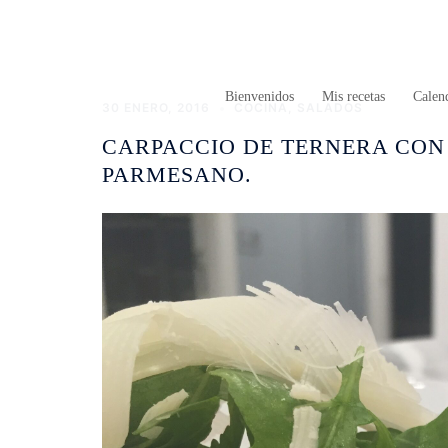
Saltar
al
contenido
Bienvenidos
Mis recetas
Calend
30 ENERO, 2016
COCINA
,
SALADOS
CARPACCIO DE TERNERA CON 
PARMESANO.