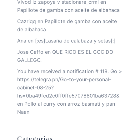
Vivod iz zapoya v stacionare_crml
en
Papillote de gamba con aceite de albahaca
Cazriqq
en
Papillote de gamba con aceite
de albahaca
Ana
en
[:es]Lasaña de calabaza y setas[:]
Jose Caffo
en
QUE RICO ES EL COCIDO
GALLEGO.
You have received a notification # 118. Go >
https://telegra.ph/Go-to-your-personal-
cabinet-08-25?
hs=0ba49fcd2c0ff0ffe57078801ba63728&
en
Pollo al curry con arroz basmati y pan
Naan
Categorías