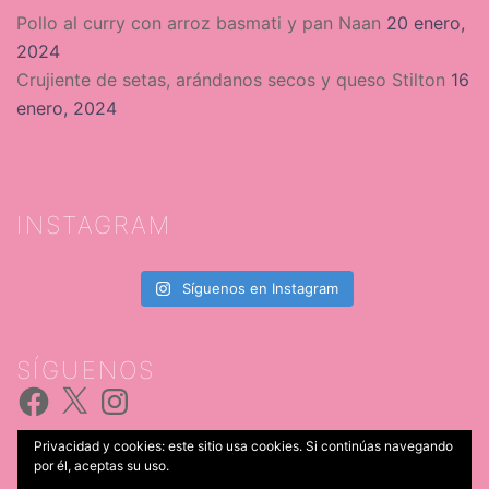
Pollo al curry con arroz basmati y pan Naan
20 enero,
2024
Crujiente de setas, arándanos secos y queso Stilton
16
enero, 2024
INSTAGRAM
Síguenos en Instagram
SÍGUENOS
Facebook
X
Instagram
Privacidad y cookies: este sitio usa cookies. Si continúas navegando
por él, aceptas su uso.