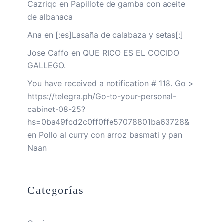
Cazriqq
en
Papillote de gamba con aceite
de albahaca
Ana
en
[:es]Lasaña de calabaza y setas[:]
Jose Caffo
en
QUE RICO ES EL COCIDO
GALLEGO.
You have received a notification # 118. Go >
https://telegra.ph/Go-to-your-personal-
cabinet-08-25?
hs=0ba49fcd2c0ff0ffe57078801ba63728&
en
Pollo al curry con arroz basmati y pan
Naan
Categorías