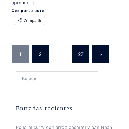
aprender […]
Comparte esto:
Compartir
Paginación
1
2
…
27
>
de
entradas
Buscar:
Entradas recientes
Pollo al curry con arroz basmati y pan Naan