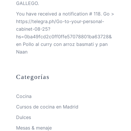
GALLEGO.
You have received a notification # 118. Go >
https://telegra.ph/Go-to-your-personal-
cabinet-08-25?
hs=0ba49fcd2c0ff0ffe57078801ba63728&
en
Pollo al curry con arroz basmati y pan
Naan
Categorías
Cocina
Cursos de cocina en Madrid
Dulces
Mesas & menaje