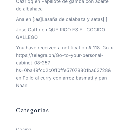
Cazriqq
en
Papillote de gamba con aceite
de albahaca
Ana
en
[:es]Lasaña de calabaza y setas[:]
Jose Caffo
en
QUE RICO ES EL COCIDO
GALLEGO.
You have received a notification # 118. Go >
https://telegra.ph/Go-to-your-personal-
cabinet-08-25?
hs=0ba49fcd2c0ff0ffe57078801ba63728&
en
Pollo al curry con arroz basmati y pan
Naan
Categorías
Cocina