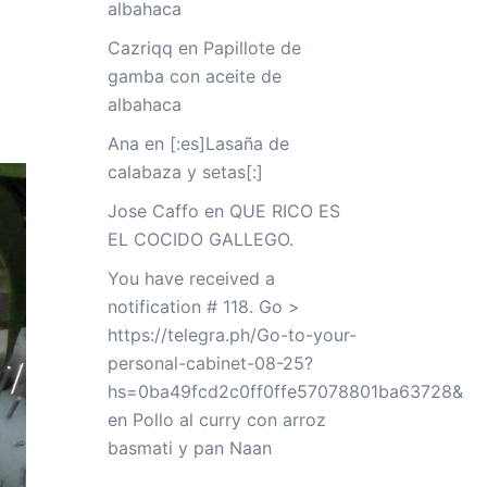
albahaca
Cazriqq
en
Papillote de
gamba con aceite de
albahaca
Ana
en
[:es]Lasaña de
calabaza y setas[:]
Jose Caffo
en
QUE RICO ES
EL COCIDO GALLEGO.
You have received a
notification # 118. Go >
https://telegra.ph/Go-to-your-
personal-cabinet-08-25?
hs=0ba49fcd2c0ff0ffe57078801ba63728&
en
Pollo al curry con arroz
basmati y pan Naan