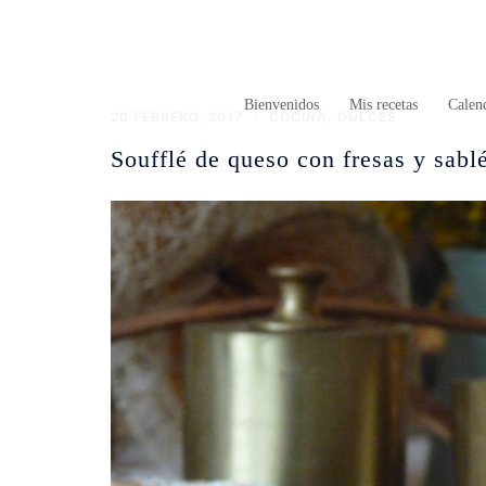
Saltar
al
contenido
Bienvenidos
Mis recetas
Calend
20 FEBRERO, 2017
COCINA
,
DULCES
Soufflé de queso con fresas y sablé