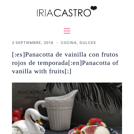
Saltar
al
contenido
Alternar
menú
2 SEPTIEMBRE, 2018
COCINA
,
DULCES
[:es]Panacotta de vainilla con frutos
rojos de temporada[:en]Panacotta of
vanilla with fruits[:]