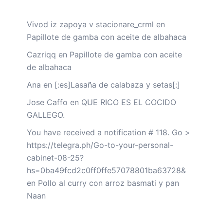
Vivod iz zapoya v stacionare_crml
en
Papillote de gamba con aceite de albahaca
Cazriqq
en
Papillote de gamba con aceite
de albahaca
Ana
en
[:es]Lasaña de calabaza y setas[:]
Jose Caffo
en
QUE RICO ES EL COCIDO
GALLEGO.
You have received a notification # 118. Go >
https://telegra.ph/Go-to-your-personal-
cabinet-08-25?
hs=0ba49fcd2c0ff0ffe57078801ba63728&
en
Pollo al curry con arroz basmati y pan
Naan