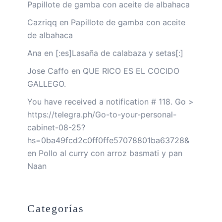
Papillote de gamba con aceite de albahaca
Cazriqq
en
Papillote de gamba con aceite
de albahaca
Ana
en
[:es]Lasaña de calabaza y setas[:]
Jose Caffo
en
QUE RICO ES EL COCIDO
GALLEGO.
You have received a notification # 118. Go >
https://telegra.ph/Go-to-your-personal-
cabinet-08-25?
hs=0ba49fcd2c0ff0ffe57078801ba63728&
en
Pollo al curry con arroz basmati y pan
Naan
Categorías