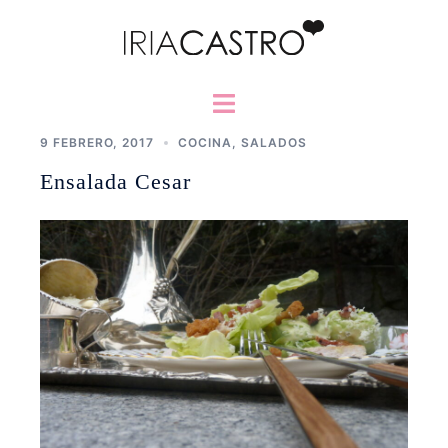
Saltar
al
contenido
Alternar
menú
9 FEBRERO, 2017
COCINA
,
SALADOS
Ensalada Cesar