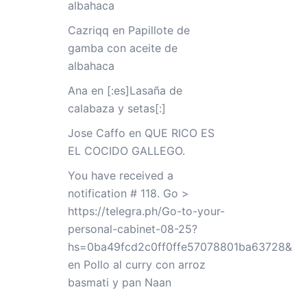
albahaca
Cazriqq
en
Papillote de
gamba con aceite de
albahaca
Ana
en
[:es]Lasaña de
calabaza y setas[:]
Jose Caffo
en
QUE RICO ES
EL COCIDO GALLEGO.
You have received a
notification # 118. Go >
https://telegra.ph/Go-to-your-
personal-cabinet-08-25?
hs=0ba49fcd2c0ff0ffe57078801ba63728&
en
Pollo al curry con arroz
basmati y pan Naan