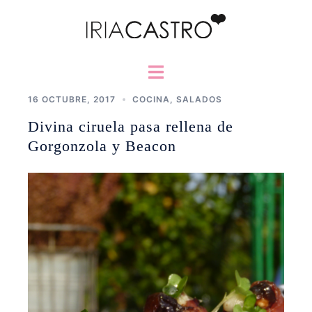
Saltar
al
contenido
Alternar
menú
16 OCTUBRE, 2017
COCINA
,
SALADOS
Divina ciruela pasa rellena de
Gorgonzola y Beacon