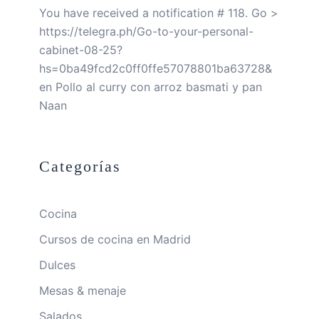
You have received a notification # 118. Go >
https://telegra.ph/Go-to-your-personal-
cabinet-08-25?
hs=0ba49fcd2c0ff0ffe57078801ba63728&
en
Pollo al curry con arroz basmati y pan
Naan
Categorías
Cocina
Cursos de cocina en Madrid
Dulces
Mesas & menaje
Salados