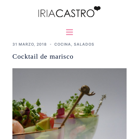
Saltar
al
contenido
Alternar
menú
31 MARZO, 2018
COCINA
,
SALADOS
Cocktail de marisco