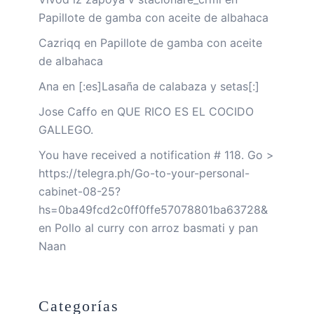
Papillote de gamba con aceite de albahaca
Cazriqq
en
Papillote de gamba con aceite
de albahaca
Ana
en
[:es]Lasaña de calabaza y setas[:]
Jose Caffo
en
QUE RICO ES EL COCIDO
GALLEGO.
You have received a notification # 118. Go >
https://telegra.ph/Go-to-your-personal-
cabinet-08-25?
hs=0ba49fcd2c0ff0ffe57078801ba63728&
en
Pollo al curry con arroz basmati y pan
Naan
Categorías