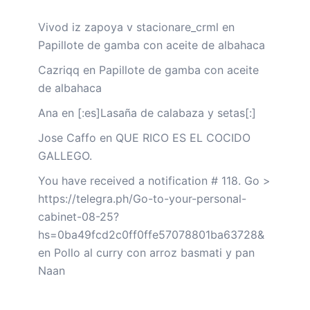
Vivod iz zapoya v stacionare_crml
en
Papillote de gamba con aceite de albahaca
Cazriqq
en
Papillote de gamba con aceite
de albahaca
Ana
en
[:es]Lasaña de calabaza y setas[:]
Jose Caffo
en
QUE RICO ES EL COCIDO
GALLEGO.
You have received a notification # 118. Go >
https://telegra.ph/Go-to-your-personal-
cabinet-08-25?
hs=0ba49fcd2c0ff0ffe57078801ba63728&
en
Pollo al curry con arroz basmati y pan
Naan