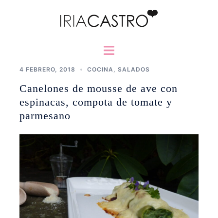
Saltar
al
contenido
Alternar
menú
4 FEBRERO, 2018
COCINA
,
SALADOS
Canelones de mousse de ave con
espinacas, compota de tomate y
parmesano