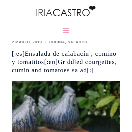
Saltar
al
contenido
Alternar
menú
2 MARZO, 2019
COCINA
,
SALADOS
[:es]Ensalada de calabacín , comino
y tomatitos[:en]Griddled courgettes,
cumin and tomatoes salad[:]