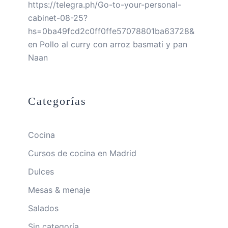
https://telegra.ph/Go-to-your-personal-
cabinet-08-25?
hs=0ba49fcd2c0ff0ffe57078801ba63728&
en
Pollo al curry con arroz basmati y pan
Naan
Categorías
Cocina
Cursos de cocina en Madrid
Dulces
Mesas & menaje
Salados
Sin categoría