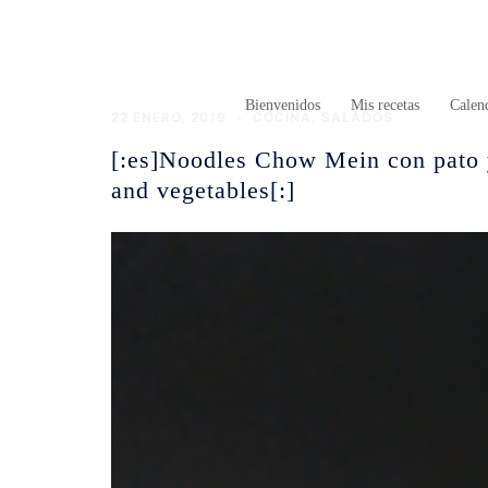
Saltar
al
contenido
Bienvenidos
Mis recetas
Calend
22 ENERO, 2019
COCINA
,
SALADOS
[:es]Noodles Chow Mein con pato 
and vegetables[:]