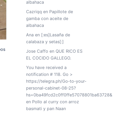
albahaca
Cazriqq
en
Papillote de
gamba con aceite de
albahaca
Ana
en
[:es]Lasaña de
calabaza y setas[:]
eos
Jose Caffo
en
QUE RICO ES
EL COCIDO GALLEGO.
You have received a
notification # 118. Go >
https://telegra.ph/Go-to-your-
personal-cabinet-08-25?
hs=0ba49fcd2c0ff0ffe57078801ba63728&
en
Pollo al curry con arroz
basmati y pan Naan