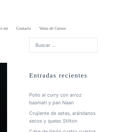
re mí
Contacto
Venta de Cursos
Buscar:
Entradas recientes
Pollo al curry con arroz
basmati y pan Naan
Crujiente de setas, arándanos
secos y queso Stilton
Cake de limón cuatro cuartos