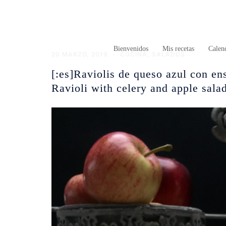
Saltar
al
contenido
Bienvenidos
Mis recetas
Calend
20 MARZO, 2019
COCINA
,
SALADOS
[:es]Raviolis de queso azul con e
Ravioli with celery and apple salad