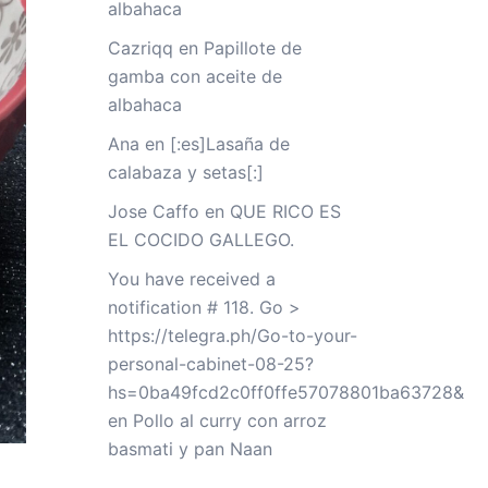
albahaca
Cazriqq
en
Papillote de
gamba con aceite de
albahaca
Ana
en
[:es]Lasaña de
calabaza y setas[:]
Jose Caffo
en
QUE RICO ES
EL COCIDO GALLEGO.
You have received a
notification # 118. Go >
https://telegra.ph/Go-to-your-
personal-cabinet-08-25?
hs=0ba49fcd2c0ff0ffe57078801ba63728&
en
Pollo al curry con arroz
basmati y pan Naan