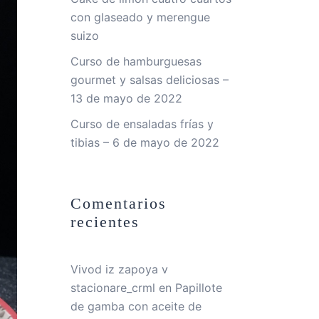
con glaseado y merengue
suizo
Curso de hamburguesas
gourmet y salsas deliciosas –
13 de mayo de 2022
Curso de ensaladas frías y
tibias – 6 de mayo de 2022
Comentarios
recientes
Vivod iz zapoya v
stacionare_crml
en
Papillote
de gamba con aceite de