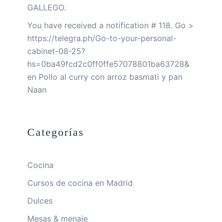
GALLEGO.
You have received a notification # 118. Go >
https://telegra.ph/Go-to-your-personal-
cabinet-08-25?
hs=0ba49fcd2c0ff0ffe57078801ba63728&
en
Pollo al curry con arroz basmati y pan
Naan
Categorías
Cocina
Cursos de cocina en Madrid
Dulces
Mesas & menaje