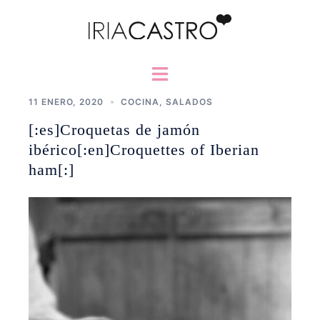
Saltar
al
contenido
Alternar
menú
11 ENERO, 2020
COCINA
,
SALADOS
[:es]Croquetas de jamón
ibérico[:en]Croquettes of Iberian
ham[:]