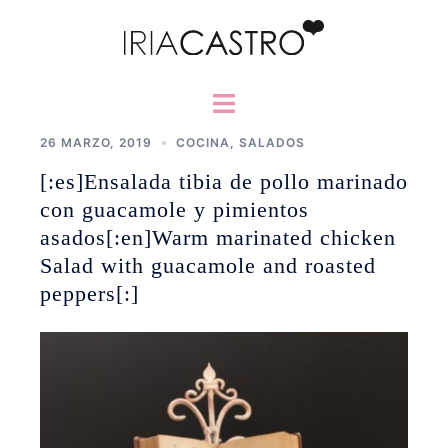
Saltar
al
contenido
Alternar
menú
26 MARZO, 2019
COCINA
,
SALADOS
[:es]Ensalada tibia de pollo marinado
con guacamole y pimientos
asados[:en]Warm marinated chicken
Salad with guacamole and roasted
peppers[:]