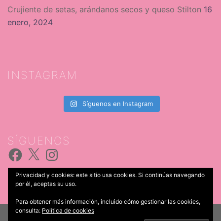
Crujiente de setas, arándanos secos y queso Stilton
16
enero, 2024
INSTAGRAM
Síguenos en Instagram
SÍGUENOS
Facebook
X
Instagram
Privacidad y cookies: este sitio usa cookies. Si continúas navegando
por él, aceptas su uso.
Para obtener más información, incluido cómo gestionar las cookies,
consulta:
Política de cookies
© 2026 Catering Iria Castro. Funciona gracias a