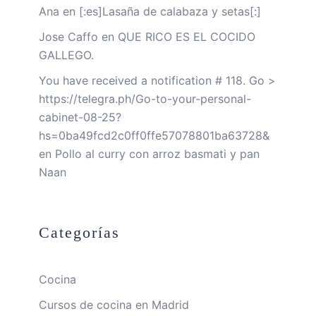
Ana
en
[:es]Lasaña de calabaza y setas[:]
Jose Caffo
en
QUE RICO ES EL COCIDO
GALLEGO.
You have received a notification # 118. Go >
https://telegra.ph/Go-to-your-personal-
cabinet-08-25?
hs=0ba49fcd2c0ff0ffe57078801ba63728&
en
Pollo al curry con arroz basmati y pan
Naan
Categorías
Cocina
Cursos de cocina en Madrid