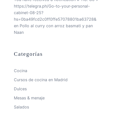
https://telegra.ph/Go-to-your-personal-
cabinet-08-25?
hs=0ba49fcd2c0ff0ffe57078801ba63728&
en
Pollo al curry con arroz basmati y pan
Naan
Categorías
Cocina
Cursos de cocina en Madrid
Dulces
Mesas & menaje
Salados