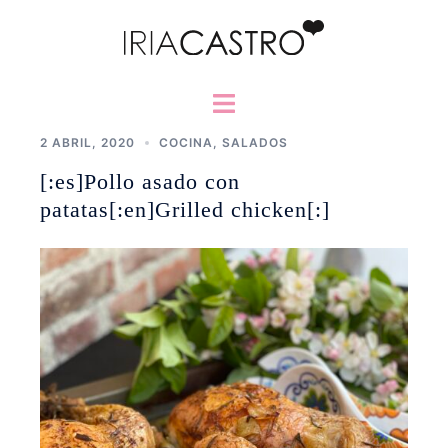
Saltar
al
contenido
Alternar
menú
2 ABRIL, 2020
COCINA
,
SALADOS
[:es]Pollo asado con
patatas[:en]Grilled chicken[:]