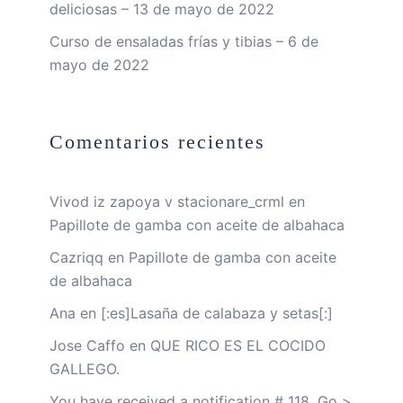
deliciosas – 13 de mayo de 2022
Curso de ensaladas frías y tibias – 6 de
mayo de 2022
Comentarios recientes
Vivod iz zapoya v stacionare_crml
en
Papillote de gamba con aceite de albahaca
Cazriqq
en
Papillote de gamba con aceite
de albahaca
Ana
en
[:es]Lasaña de calabaza y setas[:]
Jose Caffo
en
QUE RICO ES EL COCIDO
GALLEGO.
You have received a notification # 118. Go >