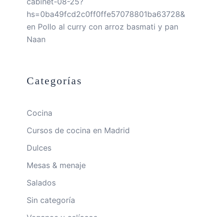
cabinet-08-25?
hs=0ba49fcd2c0ff0ffe57078801ba63728&
en
Pollo al curry con arroz basmati y pan
Naan
Categorías
Cocina
Cursos de cocina en Madrid
Dulces
Mesas & menaje
Salados
Sin categoría