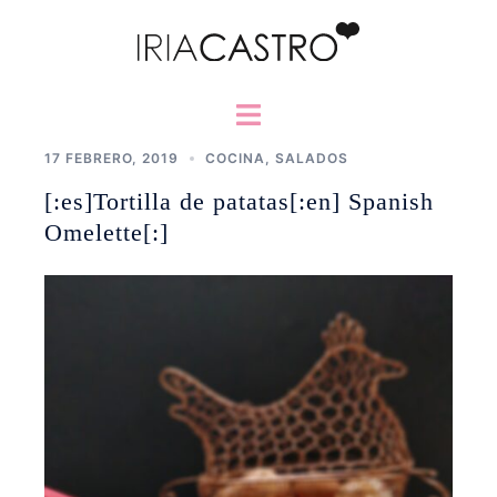
Saltar
al
contenido
Alternar
menú
17 FEBRERO, 2019
COCINA
,
SALADOS
[:es]Tortilla de patatas[:en] Spanish
Omelette[:]