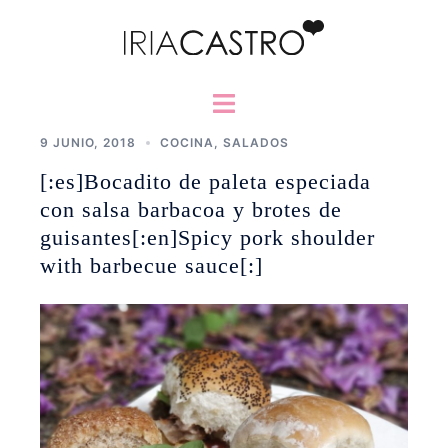
Saltar
al
contenido
Alternar
menú
9 JUNIO, 2018
COCINA
,
SALADOS
[:es]Bocadito de paleta especiada
con salsa barbacoa y brotes de
guisantes[:en]Spicy pork shoulder
with barbecue sauce[:]