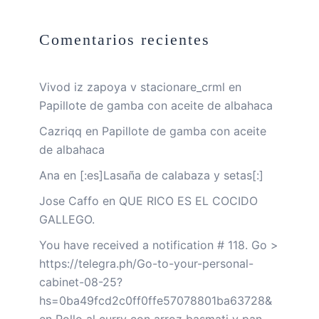
Comentarios recientes
Vivod iz zapoya v stacionare_crml
en
Papillote de gamba con aceite de albahaca
Cazriqq
en
Papillote de gamba con aceite
de albahaca
Ana
en
[:es]Lasaña de calabaza y setas[:]
Jose Caffo
en
QUE RICO ES EL COCIDO
GALLEGO.
You have received a notification # 118. Go >
https://telegra.ph/Go-to-your-personal-
cabinet-08-25?
hs=0ba49fcd2c0ff0ffe57078801ba63728&
en
Pollo al curry con arroz basmati y pan