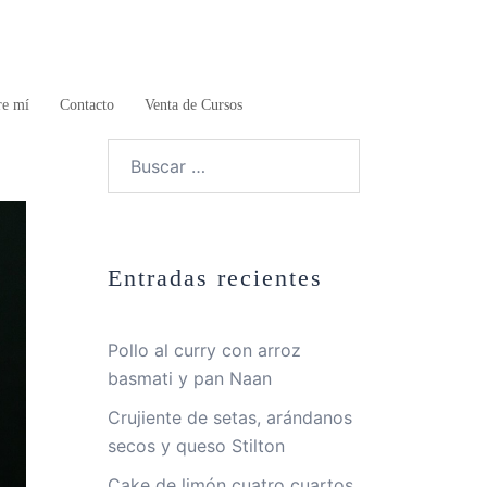
re mí
Contacto
Venta de Cursos
Buscar:
Entradas recientes
Pollo al curry con arroz
basmati y pan Naan
Crujiente de setas, arándanos
secos y queso Stilton
Cake de limón cuatro cuartos