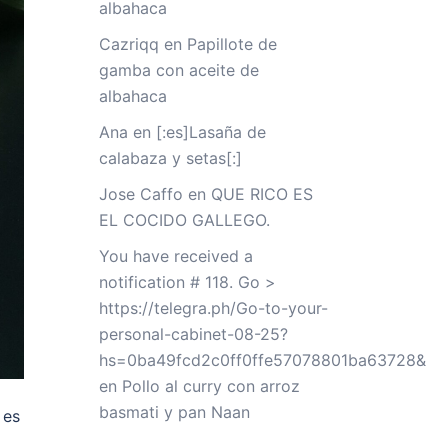
albahaca
Cazriqq
en
Papillote de
gamba con aceite de
albahaca
Ana
en
[:es]Lasaña de
calabaza y setas[:]
Jose Caffo
en
QUE RICO ES
EL COCIDO GALLEGO.
You have received a
notification # 118. Go >
https://telegra.ph/Go-to-your-
personal-cabinet-08-25?
hs=0ba49fcd2c0ff0ffe57078801ba63728&
en
Pollo al curry con arroz
basmati y pan Naan
 es