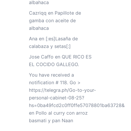
albahaca
Cazriqq
en
Papillote de
gamba con aceite de
albahaca
Ana
en
[:es]Lasaña de
calabaza y setas[:]
Jose Caffo
en
QUE RICO ES
EL COCIDO GALLEGO.
You have received a
notification # 118. Go >
https://telegra.ph/Go-to-your-
personal-cabinet-08-25?
hs=0ba49fcd2c0ff0ffe57078801ba63728&
en
Pollo al curry con arroz
basmati y pan Naan