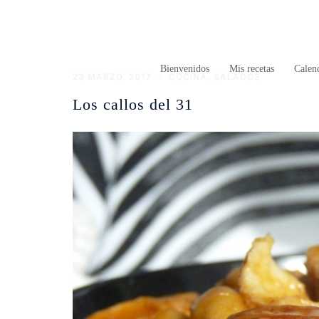
Saltar
al
contenido
Bienvenidos
Mis recetas
Calend
23 MARZO, 2017
COCINA
,
SALADOS
Los callos del 31