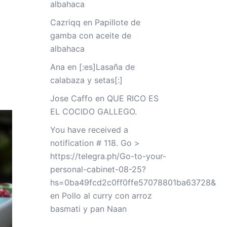
albahaca
Cazriqq
en
Papillote de
gamba con aceite de
albahaca
Ana
en
[:es]Lasaña de
calabaza y setas[:]
Jose Caffo
en
QUE RICO ES
EL COCIDO GALLEGO.
You have received a
notification # 118. Go >
https://telegra.ph/Go-to-your-
personal-cabinet-08-25?
hs=0ba49fcd2c0ff0ffe57078801ba63728&
en
Pollo al curry con arroz
basmati y pan Naan