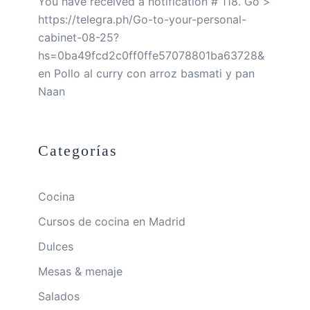
You have received a notification # 118. Go >
https://telegra.ph/Go-to-your-personal-
cabinet-08-25?
hs=0ba49fcd2c0ff0ffe57078801ba63728&
en
Pollo al curry con arroz basmati y pan
Naan
Categorías
Cocina
Cursos de cocina en Madrid
Dulces
Mesas & menaje
Salados