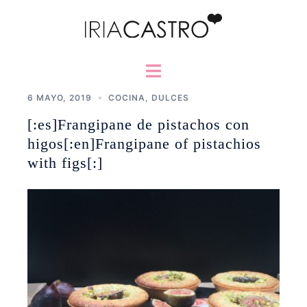
Saltar
al
contenido
Alternar
menú
6 MAYO, 2019
COCINA
,
DULCES
[:es]Frangipane de pistachos con
higos[:en]Frangipane of pistachios
with figs[:]