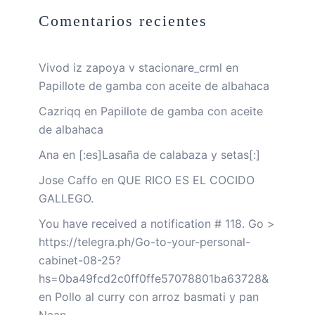
Comentarios recientes
Vivod iz zapoya v stacionare_crml
en
Papillote de gamba con aceite de albahaca
Cazriqq
en
Papillote de gamba con aceite
de albahaca
Ana
en
[:es]Lasaña de calabaza y setas[:]
Jose Caffo
en
QUE RICO ES EL COCIDO
GALLEGO.
You have received a notification # 118. Go >
https://telegra.ph/Go-to-your-personal-
cabinet-08-25?
hs=0ba49fcd2c0ff0ffe57078801ba63728&
en
Pollo al curry con arroz basmati y pan
Naan