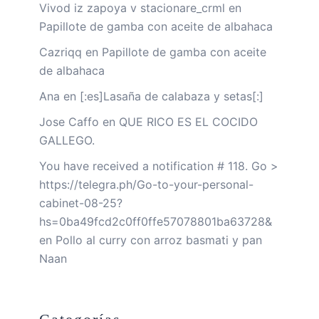
Vivod iz zapoya v stacionare_crml
en
Papillote de gamba con aceite de albahaca
Cazriqq
en
Papillote de gamba con aceite
de albahaca
Ana
en
[:es]Lasaña de calabaza y setas[:]
Jose Caffo
en
QUE RICO ES EL COCIDO
GALLEGO.
You have received a notification # 118. Go >
https://telegra.ph/Go-to-your-personal-
cabinet-08-25?
hs=0ba49fcd2c0ff0ffe57078801ba63728&
en
Pollo al curry con arroz basmati y pan
Naan