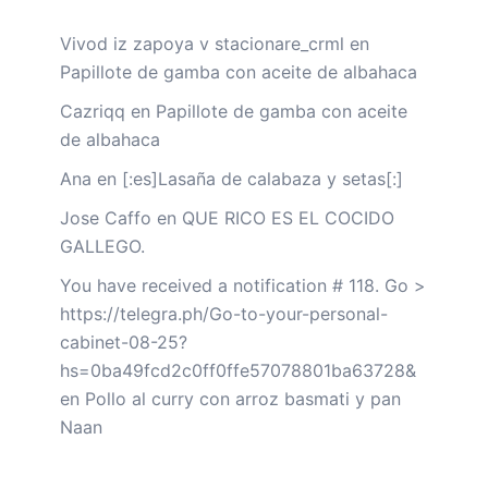
Vivod iz zapoya v stacionare_crml
en
Papillote de gamba con aceite de albahaca
Cazriqq
en
Papillote de gamba con aceite
de albahaca
Ana
en
[:es]Lasaña de calabaza y setas[:]
Jose Caffo
en
QUE RICO ES EL COCIDO
GALLEGO.
You have received a notification # 118. Go >
https://telegra.ph/Go-to-your-personal-
cabinet-08-25?
hs=0ba49fcd2c0ff0ffe57078801ba63728&
en
Pollo al curry con arroz basmati y pan
Naan