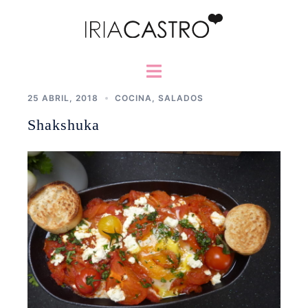
Saltar
al
contenido
Alternar
menú
25 ABRIL, 2018
COCINA
,
SALADOS
Shakshuka