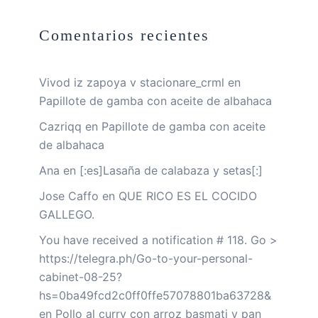
Comentarios recientes
Vivod iz zapoya v stacionare_crml
en
Papillote de gamba con aceite de albahaca
Cazriqq
en
Papillote de gamba con aceite
de albahaca
Ana
en
[:es]Lasaña de calabaza y setas[:]
Jose Caffo
en
QUE RICO ES EL COCIDO
GALLEGO.
You have received a notification # 118. Go >
https://telegra.ph/Go-to-your-personal-
cabinet-08-25?
hs=0ba49fcd2c0ff0ffe57078801ba63728&
en
Pollo al curry con arroz basmati y pan