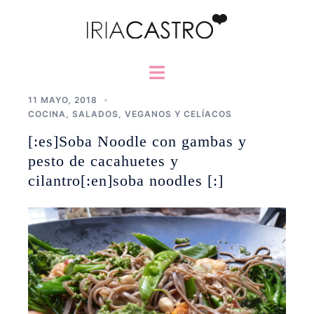
Saltar
al
contenido
Alternar
menú
11 MAYO, 2018
COCINA
,
SALADOS
,
VEGANOS Y CELÍACOS
[:es]Soba Noodle con gambas y
pesto de cacahuetes y
cilantro[:en]soba noodles [:]