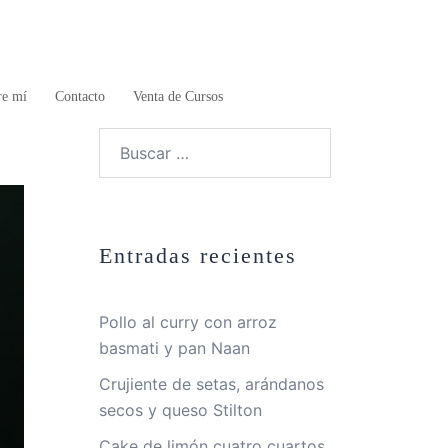
re mí
Contacto
Venta de Cursos
Buscar:
Entradas recientes
Pollo al curry con arroz
basmati y pan Naan
Crujiente de setas, arándanos
secos y queso Stilton
Cake de limón cuatro cuartos