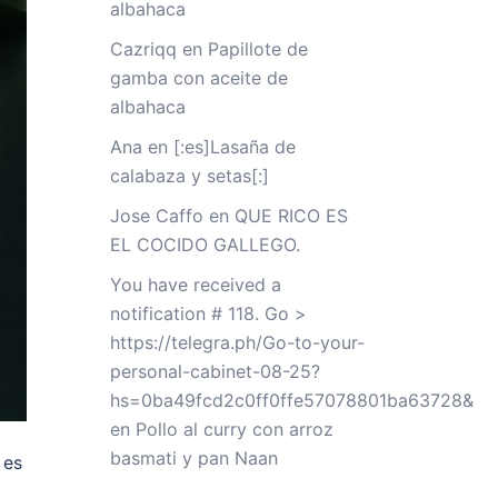
albahaca
Cazriqq
en
Papillote de
gamba con aceite de
albahaca
Ana
en
[:es]Lasaña de
calabaza y setas[:]
Jose Caffo
en
QUE RICO ES
EL COCIDO GALLEGO.
You have received a
notification # 118. Go >
https://telegra.ph/Go-to-your-
personal-cabinet-08-25?
hs=0ba49fcd2c0ff0ffe57078801ba63728&
en
Pollo al curry con arroz
basmati y pan Naan
 es