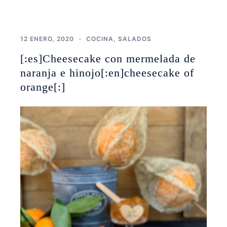
12 ENERO, 2020
COCINA
,
SALADOS
[:es]Cheesecake con mermelada de
naranja e hinojo[:en]cheesecake of
orange[:]