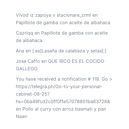
Vivod iz zapoya v stacionare_crml
en
Papillote de gamba con aceite de albahaca
Cazriqq
en
Papillote de gamba con aceite
de albahaca
Ana
en
[:es]Lasaña de calabaza y setas[:]
Jose Caffo
en
QUE RICO ES EL COCIDO
GALLEGO.
You have received a notification # 118. Go >
https://telegra.ph/Go-to-your-personal-
cabinet-08-25?
hs=0ba49fcd2c0ff0ffe57078801ba63728&
en
Pollo al curry con arroz basmati y pan
Naan