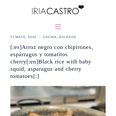
Saltar
al
contenido
Alternar
menú
21 MAYO, 2020
COCINA
,
SALADOS
[:es]Arroz negro con chipirones,
espárragos y tomatitos
cherry[:en]Black rice with baby
squid, asparagus and cherry
tomatoes[:]