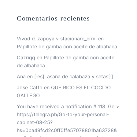
Comentarios recientes
Vivod iz zapoya v stacionare_crml
en
Papillote de gamba con aceite de albahaca
Cazriqq
en
Papillote de gamba con aceite
de albahaca
Ana
en
[:es]Lasaña de calabaza y setas[:]
Jose Caffo
en
QUE RICO ES EL COCIDO
GALLEGO.
You have received a notification # 118. Go >
https://telegra.ph/Go-to-your-personal-
cabinet-08-25?
hs=0ba49fcd2c0ff0ffe57078801ba63728&