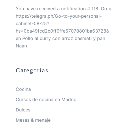
You have received a notification # 118. Go >
https://telegra.ph/Go-to-your-personal-
cabinet-08-25?
hs=0ba49fcd2c0ff0ffe57078801ba63728&
en
Pollo al curry con arroz basmati y pan
Naan
Categorías
Cocina
Cursos de cocina en Madrid
Dulces
Mesas & menaje