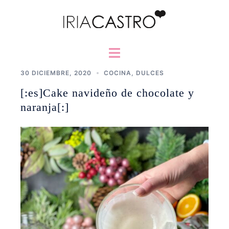
Saltar
al
contenido
Alternar
menú
30 DICIEMBRE, 2020
COCINA
,
DULCES
[:es]Cake navideño de chocolate y
naranja[:]