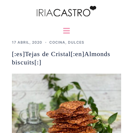
Saltar
al
contenido
Alternar
menú
17 ABRIL, 2020
COCINA
,
DULCES
[:es]Tejas de Cristal[:en]Almonds
biscuits[:]