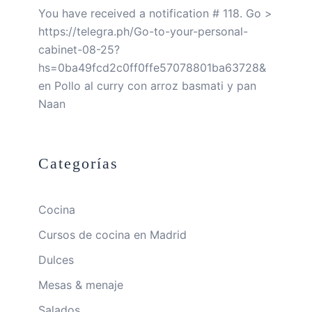
You have received a notification # 118. Go >
https://telegra.ph/Go-to-your-personal-
cabinet-08-25?
hs=0ba49fcd2c0ff0ffe57078801ba63728&
en
Pollo al curry con arroz basmati y pan
Naan
Categorías
Cocina
Cursos de cocina en Madrid
Dulces
Mesas & menaje
Salados