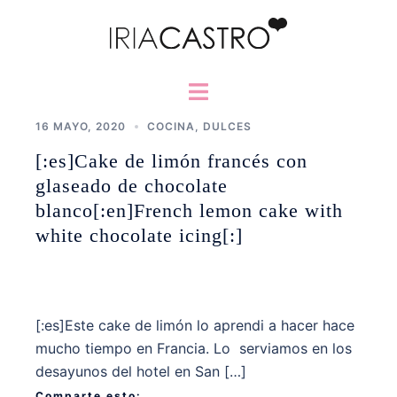
Saltar
al
contenido
Alternar
menú
16 MAYO, 2020
COCINA
,
DULCES
[:es]Cake de limón francés con
glaseado de chocolate
blanco[:en]French lemon cake with
white chocolate icing[:]
[:es]Este cake de limón lo aprendi a hacer hace
mucho tiempo en Francia. Lo serviamos en los
desayunos del hotel en San […]
Comparte esto: