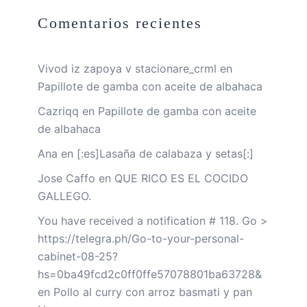
Comentarios recientes
Vivod iz zapoya v stacionare_crml
en
Papillote de gamba con aceite de albahaca
Cazriqq
en
Papillote de gamba con aceite
de albahaca
Ana
en
[:es]Lasaña de calabaza y setas[:]
Jose Caffo
en
QUE RICO ES EL COCIDO
GALLEGO.
You have received a notification # 118. Go >
https://telegra.ph/Go-to-your-personal-
cabinet-08-25?
hs=0ba49fcd2c0ff0ffe57078801ba63728&
en
Pollo al curry con arroz basmati y pan