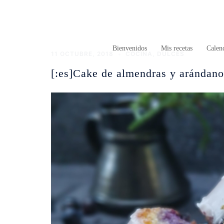
Saltar
al
contenido
Bienvenidos
Mis recetas
Calend
11 OCTUBRE, 2018
COCINA
,
DULCES
[:es]Cake de almendras y arándano