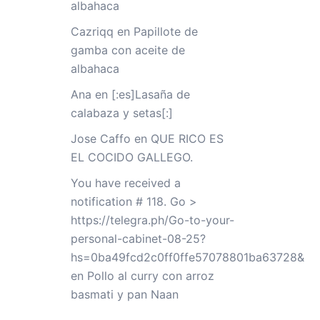
albahaca
Cazriqq
en
Papillote de
gamba con aceite de
albahaca
Ana
en
[:es]Lasaña de
calabaza y setas[:]
Jose Caffo
en
QUE RICO ES
EL COCIDO GALLEGO.
You have received a
notification # 118. Go >
https://telegra.ph/Go-to-your-
personal-cabinet-08-25?
hs=0ba49fcd2c0ff0ffe57078801ba63728&
en
Pollo al curry con arroz
basmati y pan Naan