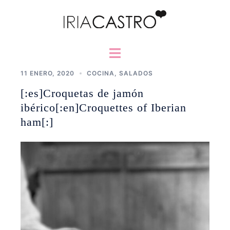
Saltar
al
contenido
Alternar
menú
11 ENERO, 2020
COCINA
,
SALADOS
[:es]Croquetas de jamón
ibérico[:en]Croquettes of Iberian
ham[:]