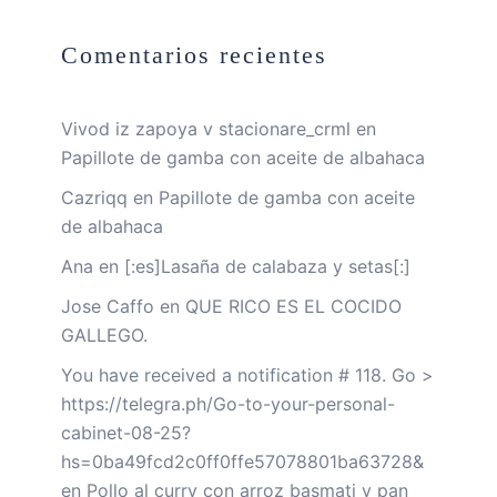
Comentarios recientes
Vivod iz zapoya v stacionare_crml
en
Papillote de gamba con aceite de albahaca
Cazriqq
en
Papillote de gamba con aceite
de albahaca
Ana
en
[:es]Lasaña de calabaza y setas[:]
Jose Caffo
en
QUE RICO ES EL COCIDO
GALLEGO.
You have received a notification # 118. Go >
https://telegra.ph/Go-to-your-personal-
cabinet-08-25?
hs=0ba49fcd2c0ff0ffe57078801ba63728&
en
Pollo al curry con arroz basmati y pan