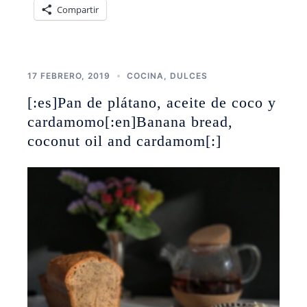
Compartir
17 FEBRERO, 2019
COCINA
,
DULCES
[:es]Pan de plátano, aceite de coco y
cardamomo[:en]Banana bread,
coconut oil and cardamom[:]