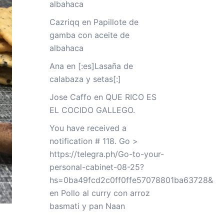
albahaca
Cazriqq
en
Papillote de
gamba con aceite de
albahaca
Ana
en
[:es]Lasaña de
calabaza y setas[:]
Jose Caffo
en
QUE RICO ES
EL COCIDO GALLEGO.
You have received a
notification # 118. Go >
https://telegra.ph/Go-to-your-
personal-cabinet-08-25?
hs=0ba49fcd2c0ff0ffe57078801ba63728&
en
Pollo al curry con arroz
basmati y pan Naan