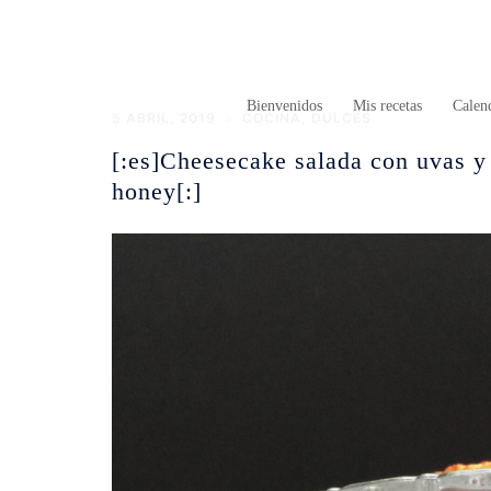
Saltar
al
contenido
Bienvenidos
Mis recetas
Calend
5 ABRIL, 2019
COCINA
,
DULCES
[:es]Cheesecake salada con uvas y
honey[:]