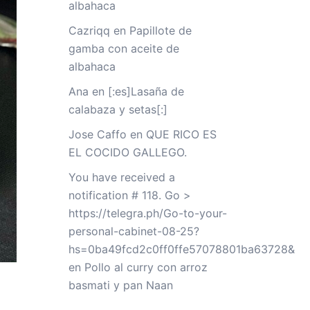
albahaca
Cazriqq
en
Papillote de
gamba con aceite de
albahaca
Ana
en
[:es]Lasaña de
calabaza y setas[:]
Jose Caffo
en
QUE RICO ES
EL COCIDO GALLEGO.
You have received a
notification # 118. Go >
https://telegra.ph/Go-to-your-
personal-cabinet-08-25?
hs=0ba49fcd2c0ff0ffe57078801ba63728&
en
Pollo al curry con arroz
basmati y pan Naan