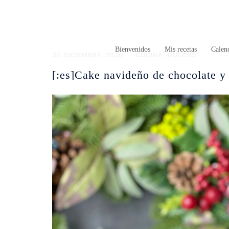
Saltar
al
contenido
Bienvenidos
Mis recetas
Calend
30 DICIEMBRE, 2020
COCINA
,
DULCES
[:es]Cake navideño de chocolate y 