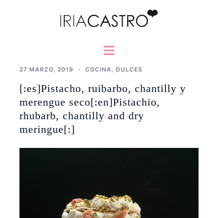
Saltar
al
contenido
Alternar
menú
27 MARZO, 2019
COCINA
,
DULCES
[:es]Pistacho, ruibarbo, chantilly y
merengue seco[:en]Pistachio,
rhubarb, chantilly and dry
meringue[:]