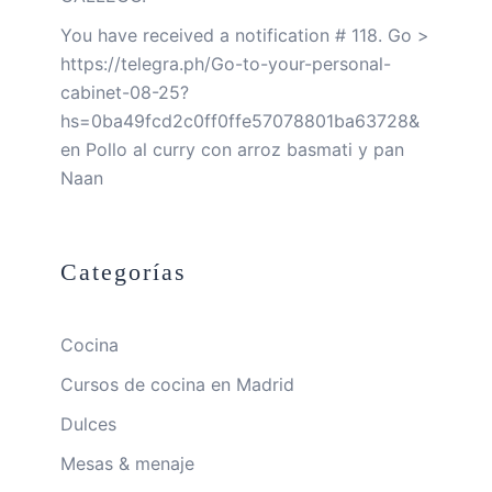
You have received a notification # 118. Go >
https://telegra.ph/Go-to-your-personal-
cabinet-08-25?
hs=0ba49fcd2c0ff0ffe57078801ba63728&
en
Pollo al curry con arroz basmati y pan
Naan
Categorías
Cocina
Cursos de cocina en Madrid
Dulces
Mesas & menaje