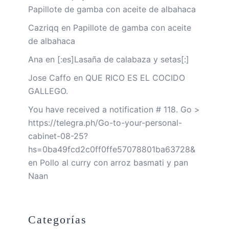
Papillote de gamba con aceite de albahaca
Cazriqq
en
Papillote de gamba con aceite
de albahaca
Ana
en
[:es]Lasaña de calabaza y setas[:]
Jose Caffo
en
QUE RICO ES EL COCIDO
GALLEGO.
You have received a notification # 118. Go >
https://telegra.ph/Go-to-your-personal-
cabinet-08-25?
hs=0ba49fcd2c0ff0ffe57078801ba63728&
en
Pollo al curry con arroz basmati y pan
Naan
Categorías