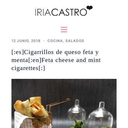
Saltar
al
contenido
Alternar
menú
12 JUNIO, 2018
COCINA
,
SALADOS
[:es]Cigarrillos de queso feta y
menta[:en]Feta cheese and mint
cigarettes[:]