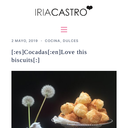
Saltar
al
contenido
Alternar
menú
2 MAYO, 2019
COCINA
,
DULCES
[:es]Cocadas[:en]Love this
biscuits[:]