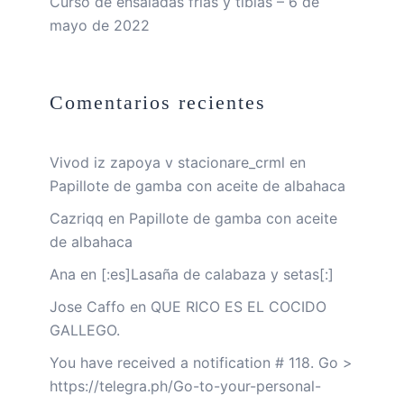
Curso de ensaladas frías y tibias – 6 de
mayo de 2022
Comentarios recientes
Vivod iz zapoya v stacionare_crml
en
Papillote de gamba con aceite de albahaca
Cazriqq
en
Papillote de gamba con aceite
de albahaca
Ana
en
[:es]Lasaña de calabaza y setas[:]
Jose Caffo
en
QUE RICO ES EL COCIDO
GALLEGO.
You have received a notification # 118. Go >
https://telegra.ph/Go-to-your-personal-