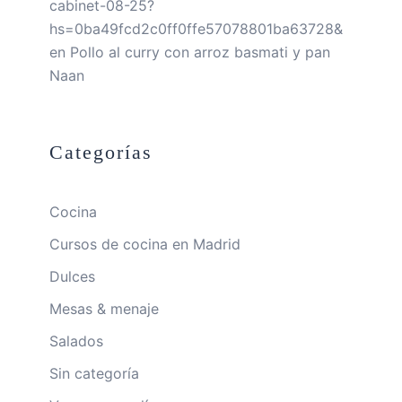
cabinet-08-25?
hs=0ba49fcd2c0ff0ffe57078801ba63728&
en
Pollo al curry con arroz basmati y pan
Naan
Categorías
Cocina
Cursos de cocina en Madrid
Dulces
Mesas & menaje
Salados
Sin categoría