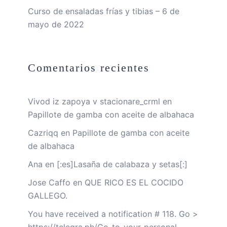
Curso de ensaladas frías y tibias – 6 de
mayo de 2022
Comentarios recientes
Vivod iz zapoya v stacionare_crml
en
Papillote de gamba con aceite de albahaca
Cazriqq
en
Papillote de gamba con aceite
de albahaca
Ana
en
[:es]Lasaña de calabaza y setas[:]
Jose Caffo
en
QUE RICO ES EL COCIDO
GALLEGO.
You have received a notification # 118. Go >
https://telegra.ph/Go-to-your-personal-