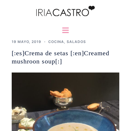
Saltar
al
contenido
Alternar
menú
19 MAYO, 2019
COCINA
,
SALADOS
[:es]Crema de setas [:en]Creamed
mushroon soup[:]