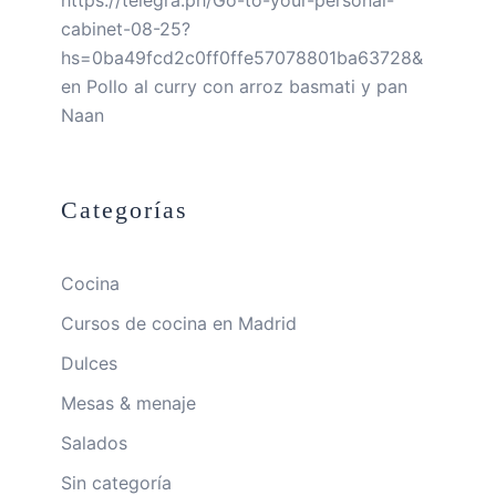
cabinet-08-25?
hs=0ba49fcd2c0ff0ffe57078801ba63728&
en
Pollo al curry con arroz basmati y pan
Naan
Categorías
Cocina
Cursos de cocina en Madrid
Dulces
Mesas & menaje
Salados
Sin categoría