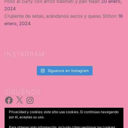
Pollo al curry con arroz basmati y pan Naan
20 enero,
2024
Crujiente de setas, arándanos secos y queso Stilton
16
enero, 2024
INSTAGRAM
Síguenos en Instagram
SÍGUENOS
Facebook
X
Instagram
Privacidad y cookies: este sitio usa cookies. Si continúas navegando
por él, aceptas su uso.
Para obtener más información, incluido cómo gestionar las cookies,