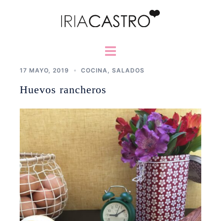
Saltar
al
contenido
Alternar
menú
17 MAYO, 2019
COCINA
,
SALADOS
Huevos rancheros