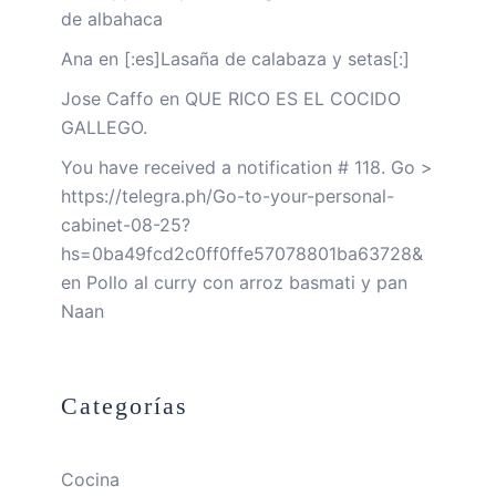
de albahaca
Ana
en
[:es]Lasaña de calabaza y setas[:]
Jose Caffo
en
QUE RICO ES EL COCIDO
GALLEGO.
You have received a notification # 118. Go >
https://telegra.ph/Go-to-your-personal-
cabinet-08-25?
hs=0ba49fcd2c0ff0ffe57078801ba63728&
en
Pollo al curry con arroz basmati y pan
Naan
Categorías
Cocina