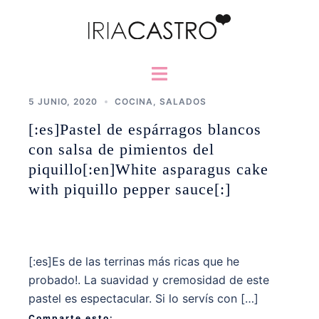
Saltar
al
contenido
Alternar
menú
5 JUNIO, 2020
COCINA
,
SALADOS
[:es]Pastel de espárragos blancos
con salsa de pimientos del
piquillo[:en]White asparagus cake
with piquillo pepper sauce[:]
[:es]Es de las terrinas más ricas que he
probado!. La suavidad y cremosidad de este
pastel es espectacular. Si lo servís con […]
Comparte esto: