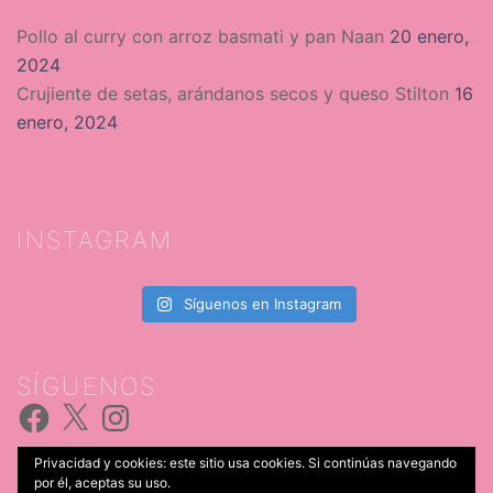
Pollo al curry con arroz basmati y pan Naan
20 enero,
2024
Crujiente de setas, arándanos secos y queso Stilton
16
enero, 2024
INSTAGRAM
Síguenos en Instagram
SÍGUENOS
Facebook
X
Instagram
Privacidad y cookies: este sitio usa cookies. Si continúas navegando
por él, aceptas su uso.