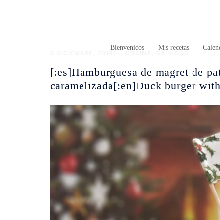
Saltar
al
contenido
Bienvenidos
Mis recetas
Calend
6 DICIEMBRE, 2018
COCINA
,
SALADOS
[:es]Hamburguesa de magret de pa
caramelizada[:en]Duck burger with