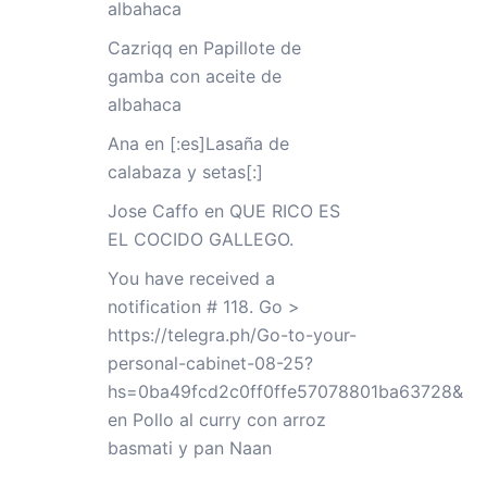
albahaca
Cazriqq
en
Papillote de
gamba con aceite de
albahaca
Ana
en
[:es]Lasaña de
calabaza y setas[:]
Jose Caffo
en
QUE RICO ES
EL COCIDO GALLEGO.
You have received a
notification # 118. Go >
https://telegra.ph/Go-to-your-
personal-cabinet-08-25?
hs=0ba49fcd2c0ff0ffe57078801ba63728&
en
Pollo al curry con arroz
basmati y pan Naan