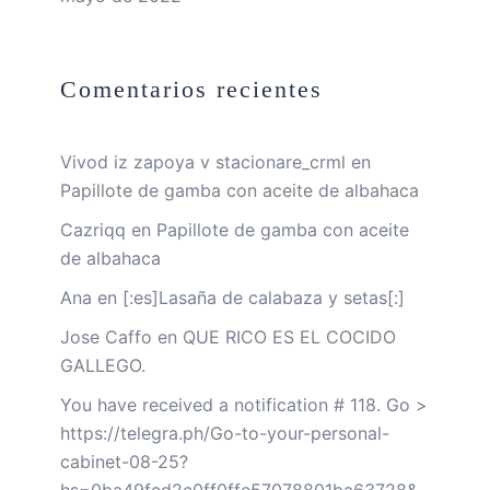
Comentarios recientes
Vivod iz zapoya v stacionare_crml
en
Papillote de gamba con aceite de albahaca
Cazriqq
en
Papillote de gamba con aceite
de albahaca
Ana
en
[:es]Lasaña de calabaza y setas[:]
Jose Caffo
en
QUE RICO ES EL COCIDO
GALLEGO.
You have received a notification # 118. Go >
https://telegra.ph/Go-to-your-personal-
cabinet-08-25?
hs=0ba49fcd2c0ff0ffe57078801ba63728&