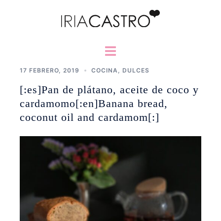
Saltar
al
contenido
Alternar
menú
17 FEBRERO, 2019
COCINA
,
DULCES
[:es]Pan de plátano, aceite de coco y
cardamomo[:en]Banana bread,
coconut oil and cardamom[:]