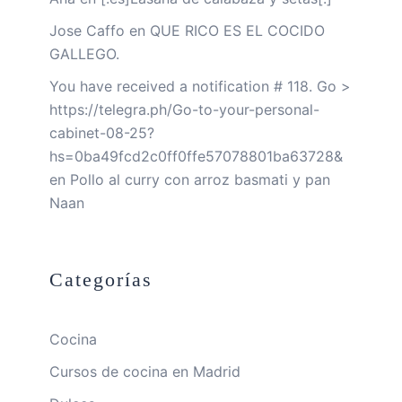
Jose Caffo
en
QUE RICO ES EL COCIDO
GALLEGO.
You have received a notification # 118. Go >
https://telegra.ph/Go-to-your-personal-
cabinet-08-25?
hs=0ba49fcd2c0ff0ffe57078801ba63728&
en
Pollo al curry con arroz basmati y pan
Naan
Categorías
Cocina
Cursos de cocina en Madrid