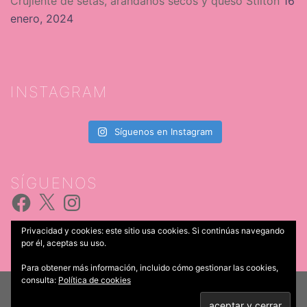
Crujiente de setas, arándanos secos y queso Stilton
16
enero, 2024
INSTAGRAM
Síguenos en Instagram
SÍGUENOS
Facebook
X
Instagram
Privacidad y cookies: este sitio usa cookies. Si continúas navegando
por él, aceptas su uso.
Para obtener más información, incluido cómo gestionar las cookies,
consulta:
Política de cookies
© 2026 Catering Iria Castro. Funciona gracias a