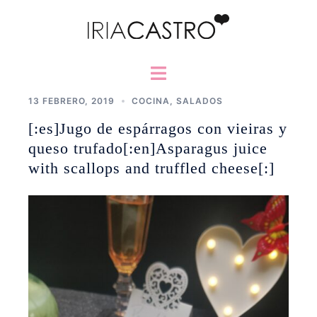
Saltar
al
contenido
Alternar
menú
13 FEBRERO, 2019
COCINA
,
SALADOS
[:es]Jugo de espárragos con vieiras y
queso trufado[:en]Asparagus juice
with scallops and truffled cheese[:]